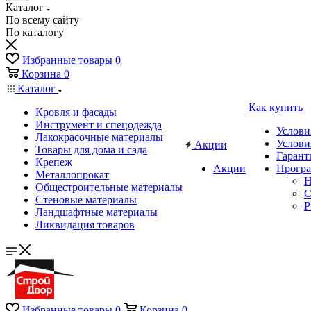
Каталог
По всему сайту
По каталогу
Избранные товары
0
Корзина
0
Каталог
Как купить
Кровля и фасады
Инструмент и спецодежда
Услови
Лакокрасочные материалы
Услови
Акции
Товары для дома и сада
Гарант
Крепеж
Акции
Програ
Металлопрокат
Н
Общестроительные материалы
C
Стеновые материалы
P
Ландшафтные материалы
Ликвидация товаров
Избранные товары
0
Корзина
0