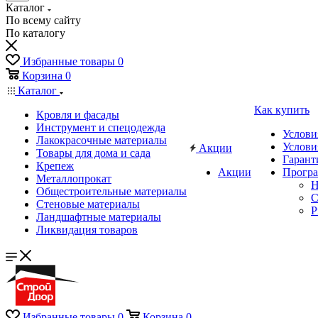
Каталог
По всему сайту
По каталогу
Избранные товары
0
Корзина
0
Каталог
Как купить
Кровля и фасады
Инструмент и спецодежда
Услови
Лакокрасочные материалы
Услови
Акции
Товары для дома и сада
Гарант
Крепеж
Акции
Програ
Металлопрокат
Н
Общестроительные материалы
C
Стеновые материалы
P
Ландшафтные материалы
Ликвидация товаров
Избранные товары
0
Корзина
0