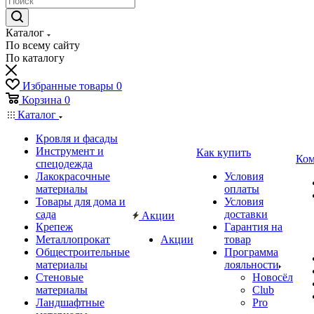
Каталог
По всему сайту
По каталогу
Избранные товары
0
Корзина
0
Каталог
Кровля и фасады
Инструмент и
Как купить
Ком
спецодежда
Лакокрасочные
Условия
материалы
оплаты
Товары для дома и
Условия
сада
доставки
Акции
Крепеж
Гарантия на
Металлопрокат
Акции
товар
Общестроительные
Программа
материалы
лояльности
Стеновые
Новосёл
материалы
Club
Ландшафтные
Pro