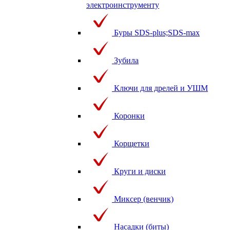
электроинструменту
Буры SDS-plus;SDS-max
Зубила
Ключи для дрелей и УШМ
Коронки
Корщетки
Круги и диски
Миксер (венчик)
Насадки (биты)