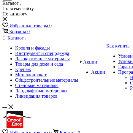
Каталог
По всему сайту
По каталогу
Избранные товары
0
Корзина
0
Каталог
Как купить
Кровля и фасады
Инструмент и спецодежда
Услови
Лакокрасочные материалы
Услови
Акции
Товары для дома и сада
Гарант
Крепеж
Акции
Програ
Металлопрокат
Н
Общестроительные материалы
C
Стеновые материалы
P
Ландшафтные материалы
Ликвидация товаров
Избранные товары
0
Корзина
0