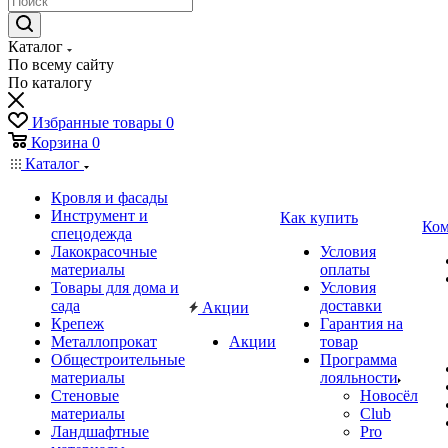
Каталог
По всему сайту
По каталогу
Избранные товары
0
Корзина
0
Каталог
Кровля и фасады
Инструмент и
Как купить
Ком
спецодежда
Лакокрасочные
Условия
материалы
оплаты
Товары для дома и
Условия
сада
доставки
Акции
Крепеж
Гарантия на
Металлопрокат
Акции
товар
Общестроительные
Программа
материалы
лояльности
Стеновые
Новосёл
материалы
Club
Ландшафтные
Pro