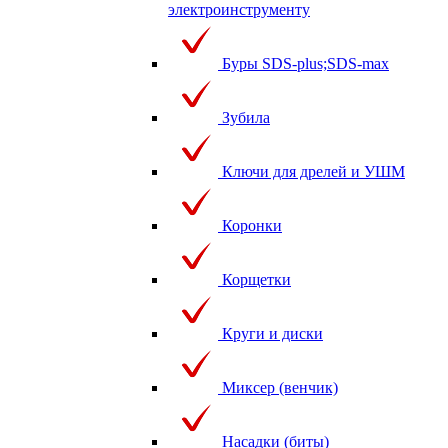
электроинструменту
Буры SDS-plus;SDS-max
Зубила
Ключи для дрелей и УШМ
Коронки
Корщетки
Круги и диски
Миксер (венчик)
Насадки (биты)