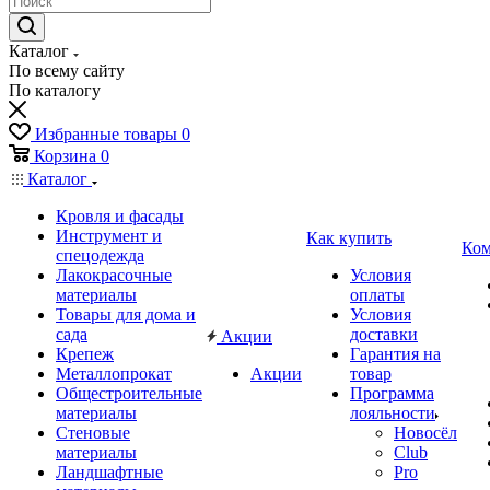
Каталог
По всему сайту
По каталогу
Избранные товары
0
Корзина
0
Каталог
Кровля и фасады
Инструмент и
Как купить
Ком
спецодежда
Лакокрасочные
Условия
материалы
оплаты
Товары для дома и
Условия
сада
доставки
Акции
Крепеж
Гарантия на
Металлопрокат
Акции
товар
Общестроительные
Программа
материалы
лояльности
Стеновые
Новосёл
материалы
Club
Ландшафтные
Pro