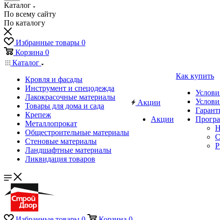
Каталог
По всему сайту
По каталогу
Избранные товары
0
Корзина
0
Каталог
Как купить
Кровля и фасады
Инструмент и спецодежда
Услови
Лакокрасочные материалы
Услови
Акции
Товары для дома и сада
Гарант
Крепеж
Акции
Програ
Металлопрокат
Н
Общестроительные материалы
C
Стеновые материалы
P
Ландшафтные материалы
Ликвидация товаров
Избранные товары
0
Корзина
0