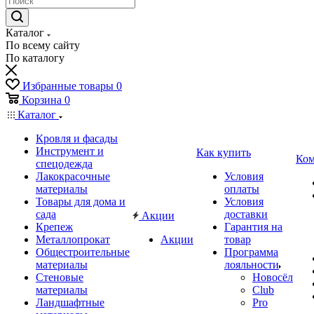
Каталог
По всему сайту
По каталогу
Избранные товары
0
Корзина
0
Каталог
Кровля и фасады
Инструмент и
Как купить
Ком
спецодежда
Лакокрасочные
Условия
материалы
оплаты
Товары для дома и
Условия
сада
доставки
Акции
Крепеж
Гарантия на
Металлопрокат
Акции
товар
Общестроительные
Программа
материалы
лояльности
Стеновые
Новосёл
материалы
Club
Ландшафтные
Pro