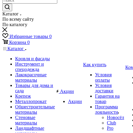
Каталог
По всему сайту
По каталогу
Избранные товары
0
Корзина
0
Каталог
Кровля и фасады
Инструмент и
Как купить
Ком
спецодежда
Лакокрасочные
Условия
материалы
оплаты
Товары для дома и
Условия
сада
доставки
Акции
Крепеж
Гарантия на
Металлопрокат
Акции
товар
Общестроительные
Программа
материалы
лояльности
Стеновые
Новосёл
материалы
Club
Ландшафтные
Pro