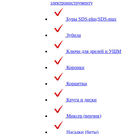
электроинструменту
Буры SDS-plus;SDS-max
Зубила
Ключи для дрелей и УШМ
Коронки
Корщетки
Круги и диски
Миксер (венчик)
Насадки (биты)