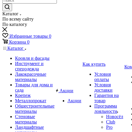
Каталог
По всему сайту
По каталогу
Избранные товары
0
Корзина
0
Каталог
Кровля и фасады
Инструмент и
Как купить
Ком
спецодежда
Лакокрасочные
Условия
материалы
оплаты
Товары для дома и
Условия
сада
доставки
Акции
Крепеж
Гарантия на
Металлопрокат
Акции
товар
Общестроительные
Программа
материалы
лояльности
Стеновые
Новосёл
материалы
Club
Ландшафтные
Pro