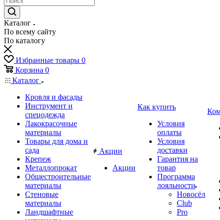
Каталог
По всему сайту
По каталогу
Избранные товары
0
Корзина
0
Каталог
Кровля и фасады
Инструмент и
Как купить
Ком
спецодежда
Лакокрасочные
Условия
материалы
оплаты
Товары для дома и
Условия
сада
доставки
Акции
Крепеж
Гарантия на
Металлопрокат
Акции
товар
Общестроительные
Программа
материалы
лояльности
Стеновые
Новосёл
материалы
Club
Ландшафтные
Pro