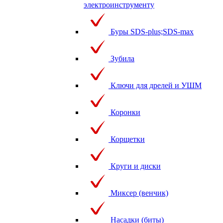
электроинструменту
Буры SDS-plus;SDS-max
Зубила
Ключи для дрелей и УШМ
Коронки
Корщетки
Круги и диски
Миксер (венчик)
Насадки (биты)