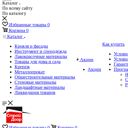
Каталог
По всему сайту
По каталогу
Избранные товары
0
Корзина
0
Каталог
Как купить
Кровля и фасады
Инструмент и спецодежда
Услови
Лакокрасочные материалы
Услови
Акции
Товары для дома и сада
Гарант
Крепеж
Акции
Програ
Металлопрокат
Н
Общестроительные материалы
C
Стеновые материалы
P
Ландшафтные материалы
Ликвидация товаров
Избранные товары
0
Корзина
0