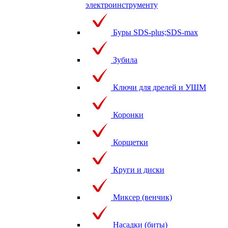
электроинструменту
Буры SDS-plus;SDS-max
Зубила
Ключи для дрелей и УШМ
Коронки
Корщетки
Круги и диски
Миксер (венчик)
Насадки (биты)