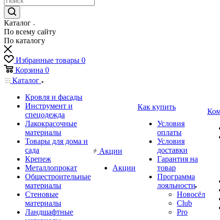
Каталог
По всему сайту
По каталогу
Избранные товары
0
Корзина
0
Каталог
Кровля и фасады
Инструмент и
Как купить
Ком
спецодежда
Лакокрасочные
Условия
материалы
оплаты
Товары для дома и
Условия
сада
доставки
Акции
Крепеж
Гарантия на
Металлопрокат
Акции
товар
Общестроительные
Программа
материалы
лояльности
Стеновые
Новосёл
материалы
Club
Ландшафтные
Pro