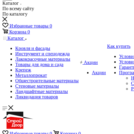
Каталог
По всему сайту
По каталогу
Избранные товары
0
Корзина
0
Каталог
Как купить
Кровля и фасады
Инструмент и спецодежда
Услови
Лакокрасочные материалы
Услови
Акции
Товары для дома и сада
Гарант
Крепеж
Акции
Програ
Металлопрокат
Н
Общестроительные материалы
C
Стеновые материалы
P
Ландшафтные материалы
Ликвидация товаров
Избранные товары
0
Корзина
0