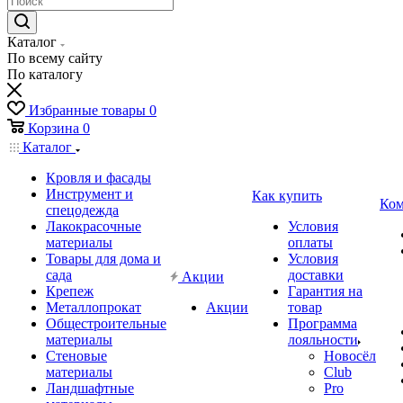
Каталог
По всему сайту
По каталогу
Избранные товары
0
Корзина
0
Каталог
Кровля и фасады
Инструмент и
Как купить
Ком
спецодежда
Лакокрасочные
Условия
материалы
оплаты
Товары для дома и
Условия
сада
доставки
Акции
Крепеж
Гарантия на
Металлопрокат
Акции
товар
Общестроительные
Программа
материалы
лояльности
Стеновые
Новосёл
материалы
Club
Ландшафтные
Pro