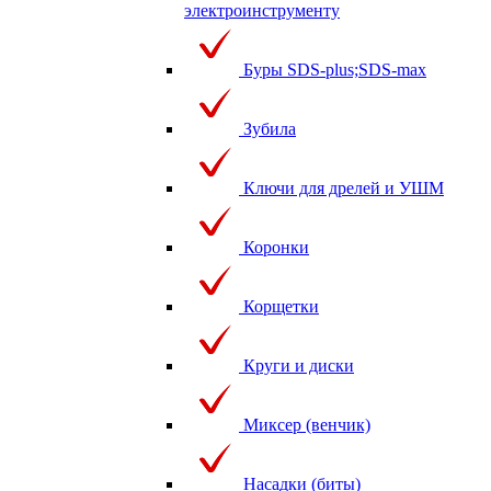
электроинструменту
Буры SDS-plus;SDS-max
Зубила
Ключи для дрелей и УШМ
Коронки
Корщетки
Круги и диски
Миксер (венчик)
Насадки (биты)