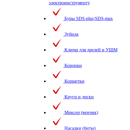
электроинструменту
Буры SDS-plus;SDS-max
Зубила
Ключи для дрелей и УШМ
Коронки
Корщетки
Круги и диски
Миксер (венчик)
Насадки (биты)