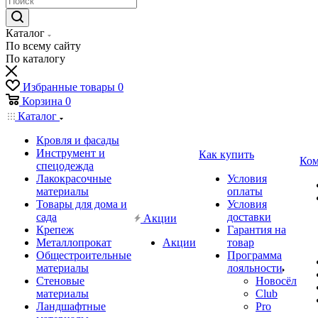
Каталог
По всему сайту
По каталогу
Избранные товары
0
Корзина
0
Каталог
Кровля и фасады
Инструмент и
Как купить
Ком
спецодежда
Лакокрасочные
Условия
материалы
оплаты
Товары для дома и
Условия
сада
доставки
Акции
Крепеж
Гарантия на
Металлопрокат
Акции
товар
Общестроительные
Программа
материалы
лояльности
Стеновые
Новосёл
материалы
Club
Ландшафтные
Pro