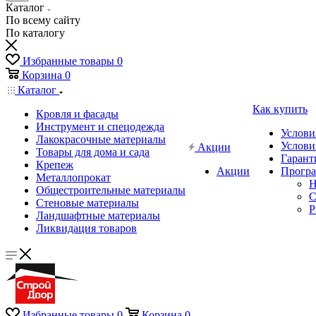
Каталог
По всему сайту
По каталогу
Избранные товары
0
Корзина
0
Каталог
Как купить
Кровля и фасады
Инструмент и спецодежда
Услови
Лакокрасочные материалы
Услови
Акции
Товары для дома и сада
Гарант
Крепеж
Акции
Програ
Металлопрокат
Н
Общестроительные материалы
C
Стеновые материалы
P
Ландшафтные материалы
Ликвидация товаров
Избранные товары
0
Корзина
0