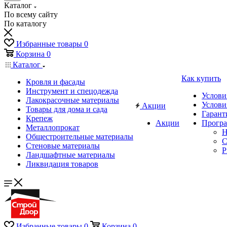
Каталог
По всему сайту
По каталогу
Избранные товары
0
Корзина
0
Каталог
Как купить
Кровля и фасады
Инструмент и спецодежда
Услови
Лакокрасочные материалы
Услови
Акции
Товары для дома и сада
Гарант
Крепеж
Акции
Програ
Металлопрокат
Н
Общестроительные материалы
C
Стеновые материалы
P
Ландшафтные материалы
Ликвидация товаров
Избранные товары
0
Корзина
0