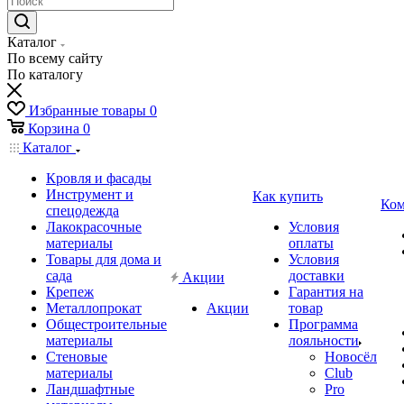
Каталог
По всему сайту
По каталогу
Избранные товары
0
Корзина
0
Каталог
Кровля и фасады
Инструмент и
Как купить
Ком
спецодежда
Лакокрасочные
Условия
материалы
оплаты
Товары для дома и
Условия
сада
доставки
Акции
Крепеж
Гарантия на
Металлопрокат
Акции
товар
Общестроительные
Программа
материалы
лояльности
Стеновые
Новосёл
материалы
Club
Ландшафтные
Pro