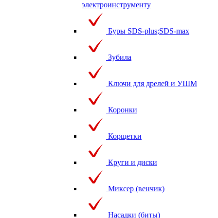
электроинструменту
Буры SDS-plus;SDS-max
Зубила
Ключи для дрелей и УШМ
Коронки
Корщетки
Круги и диски
Миксер (венчик)
Насадки (биты)