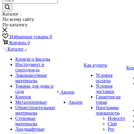
Каталог
По всему сайту
По каталогу
Избранные товары
0
Корзина
0
Каталог
Кровля и фасады
Инструмент и
Как купить
Ком
спецодежда
Лакокрасочные
Условия
материалы
оплаты
Товары для дома и
Условия
сада
доставки
Акции
Крепеж
Гарантия на
Металлопрокат
Акции
товар
Общестроительные
Программа
материалы
лояльности
Стеновые
Новосёл
материалы
Club
Ландшафтные
Pro