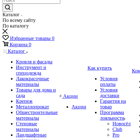
Каталог
По всему сайту
По каталогу
Избранные товары
0
Корзина
0
Каталог
Кровля и фасады
Инструмент и
Как купить
Ком
спецодежда
Лакокрасочные
Условия
материалы
оплаты
Товары для дома и
Условия
сада
доставки
Акции
Крепеж
Гарантия на
Металлопрокат
Акции
товар
Общестроительные
Программа
материалы
лояльности
Стеновые
Новосёл
материалы
Club
Ландшафтные
Pro