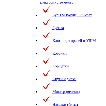
электроинструменту
Буры SDS-plus;SDS-max
Зубила
Ключи для дрелей и УШМ
Коронки
Корщетки
Круги и диски
Миксер (венчик)
Насадки (биты)