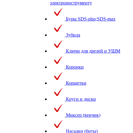
электроинструменту
Буры SDS-plus;SDS-max
Зубила
Ключи для дрелей и УШМ
Коронки
Корщетки
Круги и диски
Миксер (венчик)
Насадки (биты)