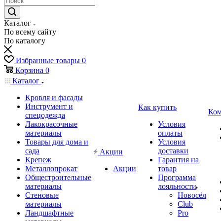
Каталог
По всему сайту
По каталогу
Избранные товары
0
Корзина
0
Каталог
Кровля и фасады
Инструмент и
Как купить
Ком
спецодежда
Лакокрасочные
Условия
материалы
оплаты
Товары для дома и
Условия
сада
доставки
Акции
Крепеж
Гарантия на
Металлопрокат
Акции
товар
Общестроительные
Программа
материалы
лояльности
Стеновые
Новосёл
материалы
Club
Ландшафтные
Pro