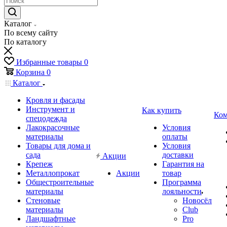
Каталог
По всему сайту
По каталогу
Избранные товары
0
Корзина
0
Каталог
Кровля и фасады
Инструмент и
Как купить
Ком
спецодежда
Лакокрасочные
Условия
материалы
оплаты
Товары для дома и
Условия
сада
доставки
Акции
Крепеж
Гарантия на
Металлопрокат
Акции
товар
Общестроительные
Программа
материалы
лояльности
Стеновые
Новосёл
материалы
Club
Ландшафтные
Pro