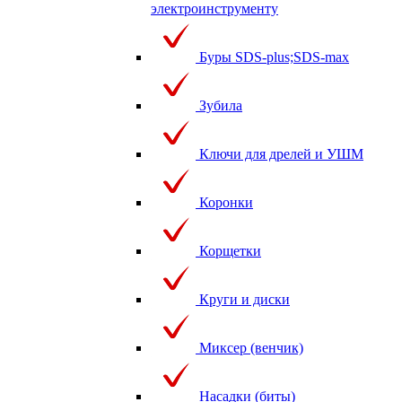
электроинструменту
Буры SDS-plus;SDS-max
Зубила
Ключи для дрелей и УШМ
Коронки
Корщетки
Круги и диски
Миксер (венчик)
Насадки (биты)