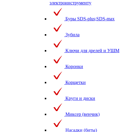
электроинструменту
Буры SDS-plus;SDS-max
Зубила
Ключи для дрелей и УШМ
Коронки
Корщетки
Круги и диски
Миксер (венчик)
Насадки (биты)