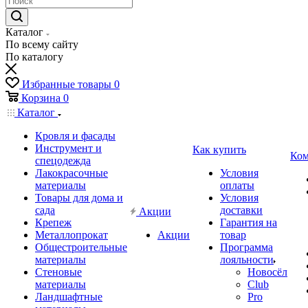
Каталог
По всему сайту
По каталогу
Избранные товары
0
Корзина
0
Каталог
Кровля и фасады
Инструмент и
Как купить
Ком
спецодежда
Лакокрасочные
Условия
материалы
оплаты
Товары для дома и
Условия
сада
доставки
Акции
Крепеж
Гарантия на
Металлопрокат
Акции
товар
Общестроительные
Программа
материалы
лояльности
Стеновые
Новосёл
материалы
Club
Ландшафтные
Pro