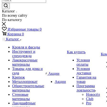
Каталог
По всему сайту
По каталогу
Избранные товары
0
Корзина
0
Каталог
Кровля и фасады
Инструмент и
Как купить
Ком
спецодежда
Лакокрасочные
Условия
материалы
оплаты
Товары для дома и
Условия
сада
доставки
Акции
Крепеж
Гарантия на
Металлопрокат
Акции
товар
Общестроительные
Программа
материалы
лояльности
Стеновые
Новосёл
материалы
Club
Ландшафтные
Pro