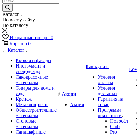
Каталог
По всему сайту
По каталогу
Избранные товары
0
Корзина
0
Каталог
Кровля и фасады
Инструмент и
Как купить
Ком
спецодежда
Лакокрасочные
Условия
материалы
оплаты
Товары для дома и
Условия
сада
доставки
Акции
Крепеж
Гарантия на
Металлопрокат
Акции
товар
Общестроительные
Программа
материалы
лояльности
Стеновые
Новосёл
материалы
Club
Ландшафтные
Pro