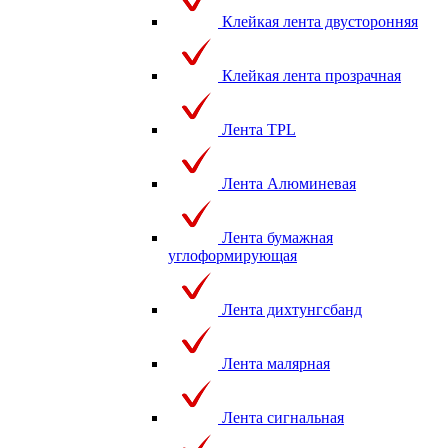
Клейкая лента двусторонняя
Клейкая лента прозрачная
Лента TPL
Лента Алюминевая
Лента бумажная
углоформирующая
Лента дихтунгсбанд
Лента малярная
Лента сигнальная