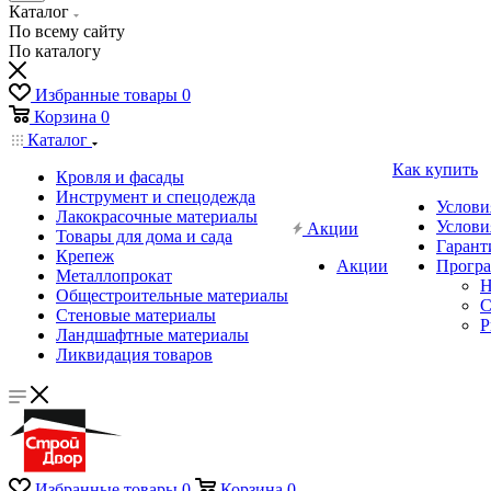
Каталог
По всему сайту
По каталогу
Избранные товары
0
Корзина
0
Каталог
Как купить
Кровля и фасады
Инструмент и спецодежда
Услови
Лакокрасочные материалы
Услови
Акции
Товары для дома и сада
Гарант
Крепеж
Акции
Програ
Металлопрокат
Н
Общестроительные материалы
C
Стеновые материалы
P
Ландшафтные материалы
Ликвидация товаров
Избранные товары
0
Корзина
0