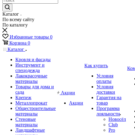
Каталог
По всему сайту
По каталогу
Избранные товары
0
Корзина
0
Каталог
Кровля и фасады
Инструмент и
Как купить
Ком
спецодежда
Лакокрасочные
Условия
материалы
оплаты
Товары для дома и
Условия
сада
доставки
Акции
Крепеж
Гарантия на
Металлопрокат
Акции
товар
Общестроительные
Программа
материалы
лояльности
Стеновые
Новосёл
материалы
Club
Ландшафтные
Pro