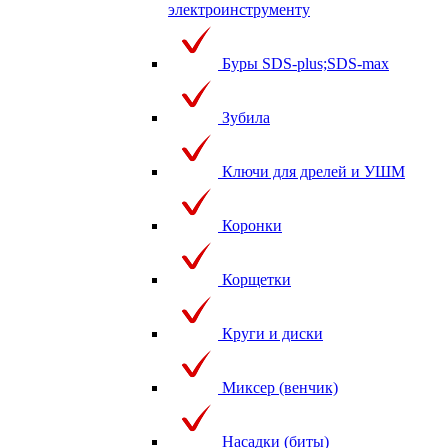
электроинструменту
Буры SDS-plus;SDS-max
Зубила
Ключи для дрелей и УШМ
Коронки
Корщетки
Круги и диски
Миксер (венчик)
Насадки (биты)