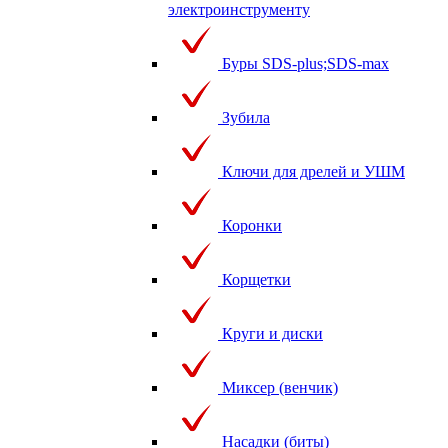
электроинструменту
Буры SDS-plus;SDS-max
Зубила
Ключи для дрелей и УШМ
Коронки
Корщетки
Круги и диски
Миксер (венчик)
Насадки (биты)