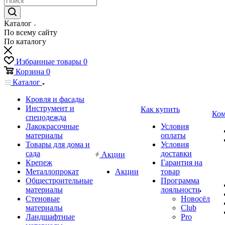
Каталог
По всему сайту
По каталогу
Избранные товары
0
Корзина
0
Каталог
Кровля и фасады
Инструмент и
Как купить
Ком
спецодежда
Лакокрасочные
Условия
материалы
оплаты
Товары для дома и
Условия
сада
доставки
Акции
Крепеж
Гарантия на
Металлопрокат
Акции
товар
Общестроительные
Программа
материалы
лояльности
Стеновые
Новосёл
материалы
Club
Ландшафтные
Pro